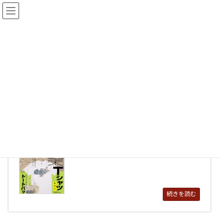
コ
ナ
ン
ビ
テ
ゲ
ン
ー
ツ
シ
へ
ョ
Works
ス
ン
キ
に
ッ
移
プ
動
Works
Book/Flyer
...
続きを読む