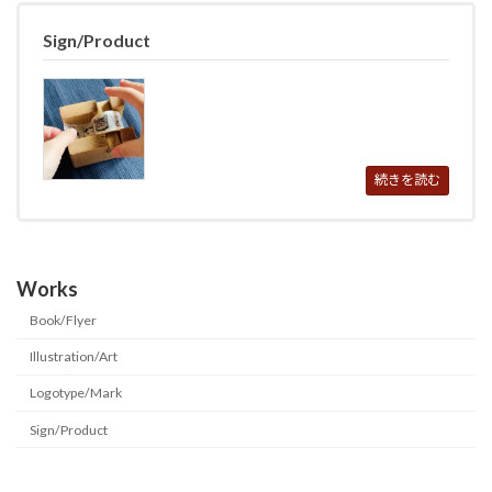
Sign/Product
続きを読む
Works
Book/Flyer
Illustration/Art
Logotype/Mark
Sign/Product