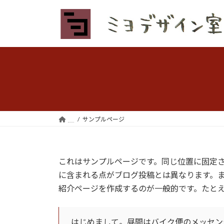
コ
ナ
ン
ビ
テ
ゲ
ン
ー
ツ
シ
へ
ョ
ス
ン
キ
に
ッ
移
プ
動
サンプルページ
これはサンプルページです。同じ位置に固定さ
に含まれる点がブログ投稿とは異なります。
紹介ページを作成するのが一般的です。たと
はじめまして。昼間はバイク便のメッセン