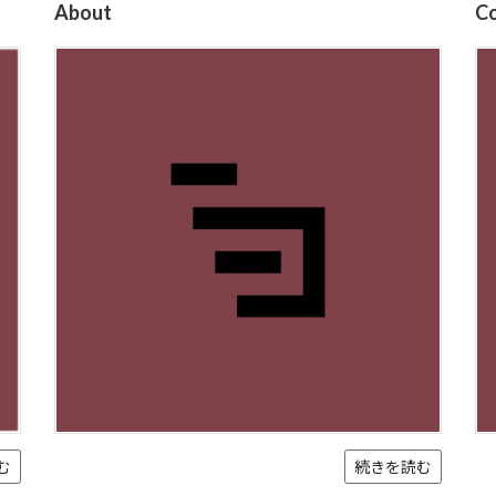
About
C
む
続きを読む