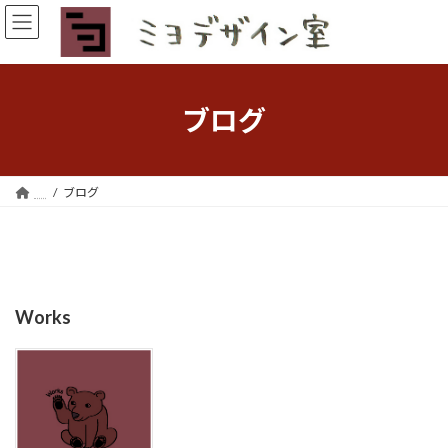
コ
ナ
ン
ビ
テ
ゲ
ン
ー
ツ
シ
へ
ョ
ブログ
ス
ン
キ
に
ッ
移
プ
動
ブログ
Works